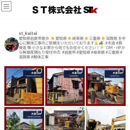
コ
ナ
ン
ビ
テ
ゲ
ン
ー
ツ
シ
へ
ョ
st_kaitai
ス
ン
愛知県岩倉市発
愛知県
岐阜県
三重県
滋賀県
を中
心に解体工事のご依頼をいただいております
⁡
#木造 #鉄
キ
に
骨造 等
小さなお家から何でもお任せください！
⁡
DM・HPか
ッ
移
ら無理見積もり受付中
#岩倉市 #愛知県 #岐阜県 #三重県 #
プ
動
滋賀県 #解体工事